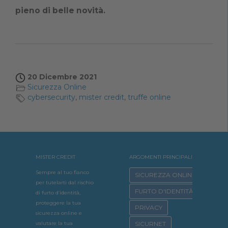
pieno di belle novità.
20 Dicembre 2021
Sicurezza Online
cybersecurity
,
mister credit
,
truffe online
MISTER CREDIT
ARGOMENTI PRINCIPALI
Sempre al tuo fianco
SICUREZZA ONLINE
per tutelarti dal rischio
FURTO D'IDENTITÀ
di furto d’identità,
proteggere la tua
PRIVACY
sicurezza online e
valutare la tua
SICURNET