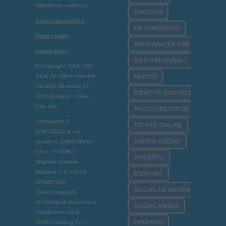
affidabilità creditizia.
CREDITO
www.mistercredit.it
METTINCONTO
Privacy policy
AFFIDABILITÀ CREDITIZIA
Cookie policy
DATI PERSONALI
© Copyright 2026 CRIF
S.p.A. All rights reserved:
MUTUO
Via della Beverara, 21 •
IDENTITÀ DIGITALE
40131 Bologna • Italia -
Cap. Soc.
FRODI CREDITIZIE
sottoscritto €
TRUFFE ONLINE
51.941.235,00 di cui
MISTER CREDIT
versato € 51.806.190,00 •
R.E.A. n° 410952 •
PRESTITO
Registro Imprese
Bologna, C.F. e P.IVA
IDENTIKIT
02083271201
SOCIAL NETWORK
Società soggetta
all'attività di direzione e
SOCIAL MEDIA
coordinamento di
PHISHING
CRIBIS Holding S.r.l. -