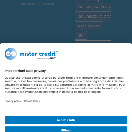
Società con unico socio
SICUREZZA INFORMATICA
SICUREZZA DIGITALE
PASSWORD
SIC
OSSERVATORIO CRIF
SICURNET
CYBERBULLISMO
CASA
CREDITO AL CONSUMO
SHOPPING
REPUTAZIONE CREDITIZIA
FINANZIAMENTO
AFFITTO
CYBERCRIME