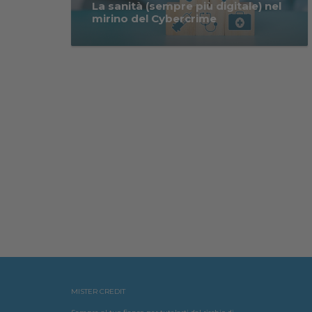
La sanità (sempre più digitale) nel
mirino del Cybercrime
MISTER CREDIT