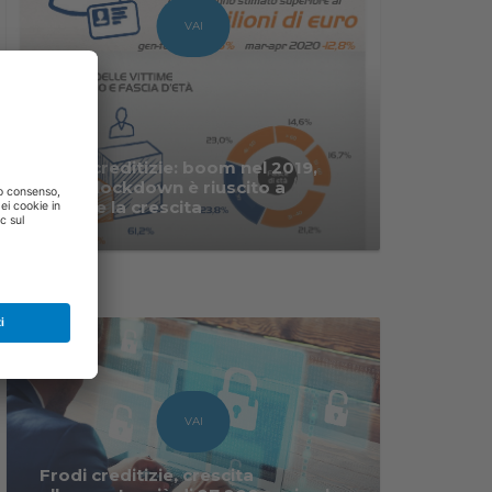
VAI
Frodi creditizie: boom nel 2019,
solo il lockdown è riuscito a
frenare la crescita
VAI
Frodi creditizie, crescita