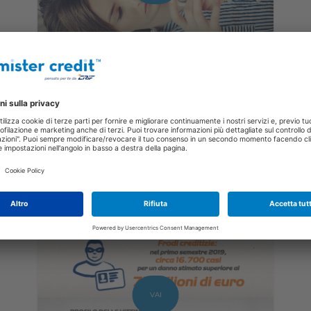
Furto di un profilo Instagram: una
storia vera
VAI