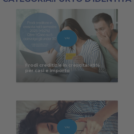
VAI
Frodi creditizie in crescita: +9%
per casi e importo
VAI