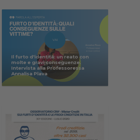
VAI
Il furto d'identità: un reato con
molte e gravi conseguenze.
Intervista alla Professoressa
Annalisa Plava