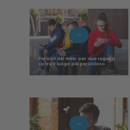
VAI
Pericoli del Web: per due ragazzi
su tre il luogo più pericoloso
VAI