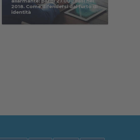
allarmante: più di 27.000 casi nel
2018. Come difendersi dal furto di
identità