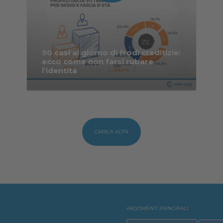
90 casi al giorno di frodi creditizie:
ecco come non farsi rubare
l’identità
CARICA ALTRI
ARGOMENTI PRINCIPALI