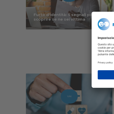
Furto d'identità: 5 segnali per
scoprire se ne sei vittima
VAI