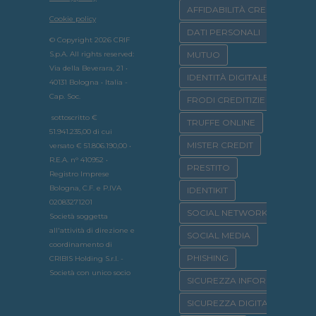
AFFIDABILITÀ CREDITIZIA
Cookie policy
DATI PERSONALI
© Copyright 2026 CRIF
S.p.A. All rights reserved:
MUTUO
Via della Beverara, 21 •
IDENTITÀ DIGITALE
40131 Bologna • Italia -
Cap. Soc.
FRODI CREDITIZIE
sottoscritto €
TRUFFE ONLINE
51.941.235,00 di cui
MISTER CREDIT
versato € 51.806.190,00 •
R.E.A. n° 410952 •
PRESTITO
Registro Imprese
Bologna, C.F. e P.IVA
IDENTIKIT
02083271201
SOCIAL NETWORK
Società soggetta
all'attività di direzione e
SOCIAL MEDIA
coordinamento di
PHISHING
CRIBIS Holding S.r.l. -
Società con unico socio
SICUREZZA INFORMATICA
SICUREZZA DIGITALE