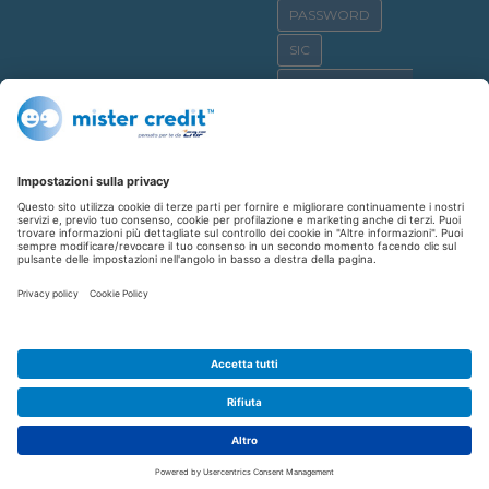
PASSWORD
SIC
OSSERVATORIO CRIF
SICURNET
CYBERBULLISMO
CASA
CREDITO AL CONSUMO
SHOPPING
REPUTAZIONE CREDITIZIA
FINANZIAMENTO
AFFITTO
CYBERCRIME
CYBERCRIMINALI