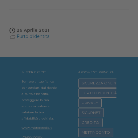
26 Aprile 2021
Furto d'identità
MISTER CREDIT
ARGOMENTI PRINCIPALI
Sempre al tuo fianco
SICUREZZA ONLINE
per tutelarti dal rischio
FURTO D'IDENTITÀ
di furto d’identità,
proteggere la tua
PRIVACY
sicurezza online e
valutare la tua
SICURNET
affidabilità creditizia.
CREDITO
www.mistercredit.it
METTINCONTO
Privacy policy