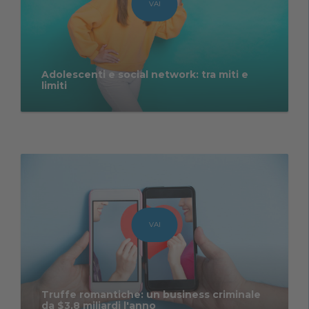
VAI
Adolescenti e social network: tra miti e
limiti
VAI
Truffe romantiche: un business criminale
da $3,8 miliardi l'anno