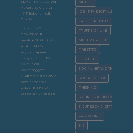
S.p.A. All rights reserved:
MUTUO
Via della Beverara, 21 •
IDENTITÀ DIGITALE
40131 Bologna • Italia -
Cap. Soc.
FRODI CREDITIZIE
sottoscritto €
TRUFFE ONLINE
51.941.235,00 di cui
MISTER CREDIT
versato € 51.806.190,00 •
R.E.A. n° 410952 •
PRESTITO
Registro Imprese
Bologna, C.F. e P.IVA
IDENTIKIT
02083271201
SOCIAL NETWORK
Società soggetta
all'attività di direzione e
SOCIAL MEDIA
coordinamento di
PHISHING
CRIBIS Holding S.r.l. -
Società con unico socio
SICUREZZA INFORMATICA
SICUREZZA DIGITALE
PASSWORD
SIC