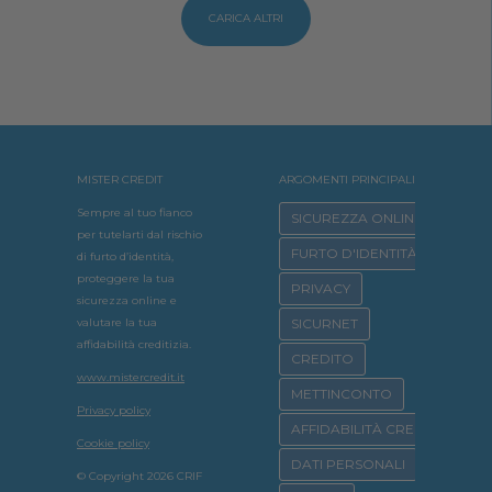
CARICA ALTRI
MISTER CREDIT
ARGOMENTI PRINCIPALI
Sempre al tuo fianco
SICUREZZA ONLINE
per tutelarti dal rischio
FURTO D'IDENTITÀ
di furto d’identità,
proteggere la tua
PRIVACY
sicurezza online e
valutare la tua
SICURNET
affidabilità creditizia.
CREDITO
www.mistercredit.it
METTINCONTO
Privacy policy
AFFIDABILITÀ CREDITIZIA
Cookie policy
DATI PERSONALI
© Copyright 2026 CRIF