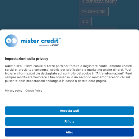
SICUREZZA DIGITALE
PASSWORD
SIC
OSSERVATORIO CRIF
SICURNET
CYBERBULLISMO
CASA
CREDITO AL CONSUMO
SHOPPING
REPUTAZIONE CREDITIZIA
FINANZIAMENTO
AFFITTO
CYBERCRIME
CYBERCRIMINALI