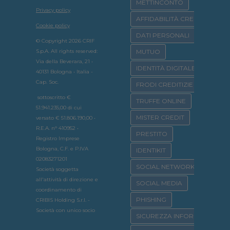
METTINCONTO
Privacy policy
AFFIDABILITÀ CREDITIZIA
Cookie policy
DATI PERSONALI
© Copyright 2026 CRIF
S.p.A. All rights reserved:
MUTUO
Via della Beverara, 21 •
IDENTITÀ DIGITALE
40131 Bologna • Italia -
Cap. Soc.
FRODI CREDITIZIE
sottoscritto €
TRUFFE ONLINE
51.941.235,00 di cui
MISTER CREDIT
versato € 51.806.190,00 •
R.E.A. n° 410952 •
PRESTITO
Registro Imprese
Bologna, C.F. e P.IVA
IDENTIKIT
02083271201
SOCIAL NETWORK
Società soggetta
all'attività di direzione e
SOCIAL MEDIA
coordinamento di
PHISHING
CRIBIS Holding S.r.l. -
Società con unico socio
SICUREZZA INFORMATICA