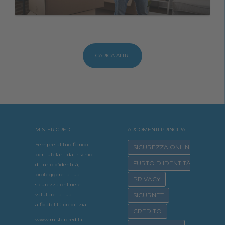
CARICA ALTRI
MISTER CREDIT
ARGOMENTI PRINCIPALI
Sempre al tuo fianco
SICUREZZA ONLINE
per tutelarti dal rischio
FURTO D'IDENTITÀ
di furto d’identità,
proteggere la tua
PRIVACY
sicurezza online e
valutare la tua
SICURNET
affidabilità creditizia.
CREDITO
www.mistercredit.it