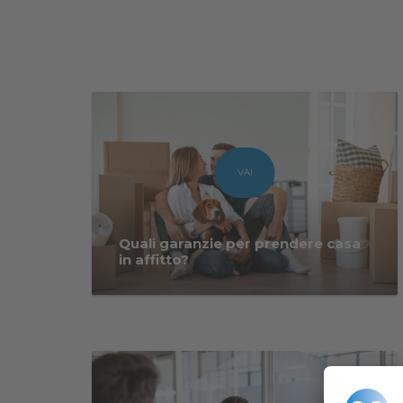
VAI
Quali garanzie per prendere casa
in affitto?