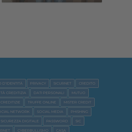
 D'IDENTITÀ
PRIVACY
SICURNET
CREDITO
ITÀ CREDITIZIA
DATI PERSONALI
MUTUO
CREDITIZIE
TRUFFE ONLINE
MISTER CREDIT
OCIAL NETWORK
SOCIAL MEDIA
PHISHING
SICUREZZA DIGITALE
PASSWORD
SIC
URNET
CYBERBULLISMO
CASA