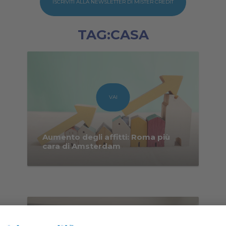
ISCRIVITI ALLA NEWSLETTER DI MISTER CREDIT
TAG:CASA
VAI
Aumento degli affitti: Roma più
cara di Amsterdam