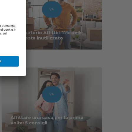
VAI
Osservatorio Affitti: l'11% delle
case resta inutilizzato
VAI
Affittare una casa per la prima
volta: 5 consigli