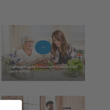
VAI
Cohousing: le soluzioni creative al
caro affitti