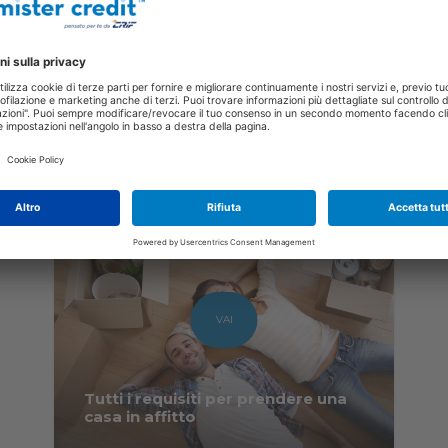
VAI
Bonus Affitto Giovani 2024: cos'è
e come richiederlo
VAI
Tutti i requisiti per prendere una
casa in affitto