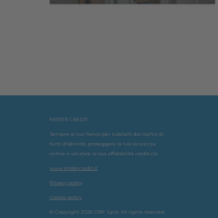
MISTER CREDIT
Sempre al tuo fianco per tutelarti dal rischio di
furto d’identità, proteggere la tua sicurezza
online e valutare la tua affidabilità creditizia.
www.mistercredit.it
Privacy policy
Cookie policy
© Copyright 2026 CRIF S.p.A. All rights reserved: