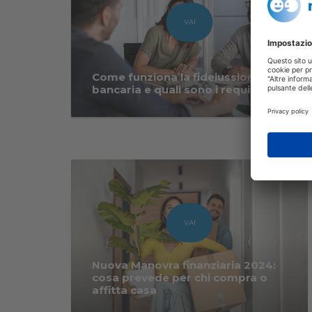
VAI
Come funziona la fideiussione
bancaria e quali sono i requisiti
VAI
Nuova Manovra finanziaria 2024:
cosa prevede per chi compra o
affitta casa