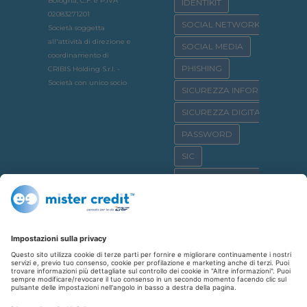
Bologna, C.F. e P.IVA
IDENTIKIT
02083271201
SOCIAL NETWORK
Società soggetta
all'attività di direzione e
SOCIAL MEDIA
coordinamento di
PHISHING
CRIBIS Holding S.r.l. -
Società con unico socio
SICUREZZA INFORMATICA
SICUREZZA DIGITALE
PASSWORD
SIC
OSSERVATORIO CRIF
SICURNET
CYBERBULLISMO
CASA
CREDITO AL CONSUMO
SHOPPING