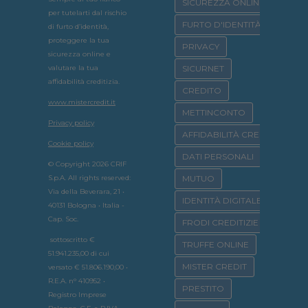
SICUREZZA ONLINE
per tutelarti dal rischio
FURTO D'IDENTITÀ
di furto d’identità,
proteggere la tua
PRIVACY
sicurezza online e
valutare la tua
SICURNET
affidabilità creditizia.
CREDITO
www.mistercredit.it
METTINCONTO
Privacy policy
AFFIDABILITÀ CREDITIZIA
Cookie policy
DATI PERSONALI
© Copyright 2026 CRIF
S.p.A. All rights reserved:
MUTUO
Via della Beverara, 21 •
IDENTITÀ DIGITALE
40131 Bologna • Italia -
Cap. Soc.
FRODI CREDITIZIE
sottoscritto €
TRUFFE ONLINE
51.941.235,00 di cui
MISTER CREDIT
versato € 51.806.190,00 •
R.E.A. n° 410952 •
PRESTITO
Registro Imprese