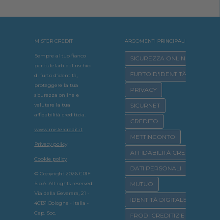
MISTER CREDIT
ARGOMENTI PRINCIPALI
Sempre al tuo fianco
SICUREZZA ONLINE
per tutelarti dal rischio
FURTO D'IDENTITÀ
di furto d’identità,
proteggere la tua
PRIVACY
sicurezza online e
valutare la tua
SICURNET
affidabilità creditizia.
CREDITO
www.mistercredit.it
METTINCONTO
Privacy policy
AFFIDABILITÀ CREDITIZIA
Cookie policy
DATI PERSONALI
© Copyright 2026 CRIF
S.p.A. All rights reserved:
MUTUO
Via della Beverara, 21 •
IDENTITÀ DIGITALE
40131 Bologna • Italia -
Cap. Soc.
FRODI CREDITIZIE