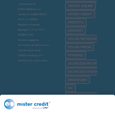
sottoscritto €
TRUFFE ONLINE
51.941.235,00 di cui
MISTER CREDIT
versato € 51.806.190,00 •
R.E.A. n° 410952 •
PRESTITO
Registro Imprese
Bologna, C.F. e P.IVA
IDENTIKIT
02083271201
SOCIAL NETWORK
Società soggetta
all'attività di direzione e
SOCIAL MEDIA
coordinamento di
PHISHING
CRIBIS Holding S.r.l. -
Società con unico socio
SICUREZZA INFORMATICA
SICUREZZA DIGITALE
PASSWORD
SIC
OSSERVATORIO CRIF
SICURNET
CYBERBULLISMO