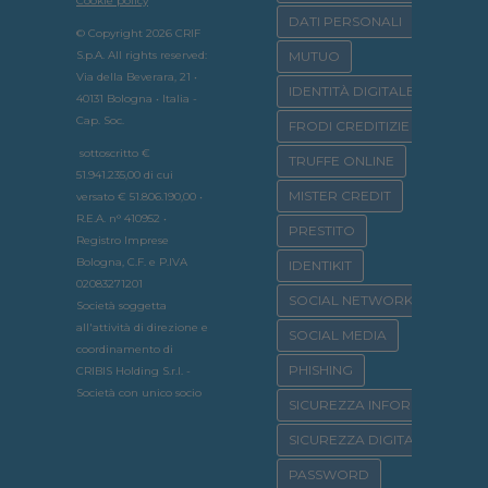
Cookie policy
DATI PERSONALI
© Copyright 2026 CRIF
S.p.A. All rights reserved:
MUTUO
Via della Beverara, 21 •
IDENTITÀ DIGITALE
40131 Bologna • Italia -
Cap. Soc.
FRODI CREDITIZIE
sottoscritto €
TRUFFE ONLINE
51.941.235,00 di cui
MISTER CREDIT
versato € 51.806.190,00 •
R.E.A. n° 410952 •
PRESTITO
Registro Imprese
Bologna, C.F. e P.IVA
IDENTIKIT
02083271201
SOCIAL NETWORK
Società soggetta
all'attività di direzione e
SOCIAL MEDIA
coordinamento di
PHISHING
CRIBIS Holding S.r.l. -
Società con unico socio
SICUREZZA INFORMATICA
SICUREZZA DIGITALE
PASSWORD