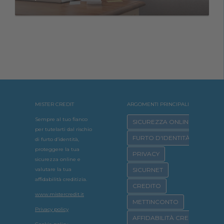
MISTER CREDIT
ARGOMENTI PRINCIPALI
Sempre al tuo fianco
SICUREZZA ONLINE
per tutelarti dal rischio
FURTO D'IDENTITÀ
di furto d’identità,
proteggere la tua
PRIVACY
sicurezza online e
valutare la tua
SICURNET
affidabilità creditizia.
CREDITO
www.mistercredit.it
METTINCONTO
Privacy policy
AFFIDABILITÀ CREDITIZIA