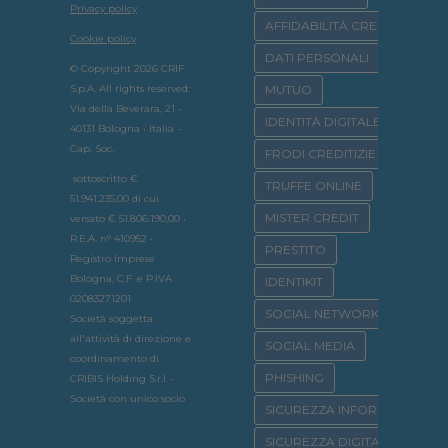
Privacy policy
AFFIDABILITÀ CREDITIZIA
Cookie policy
DATI PERSONALI
© Copyright 2026 CRIF
S.p.A. All rights reserved:
MUTUO
Via della Beverara, 21 •
IDENTITÀ DIGITALE
40131 Bologna • Italia -
Cap. Soc.
FRODI CREDITIZIE
sottoscritto €
TRUFFE ONLINE
51.941.235,00 di cui
MISTER CREDIT
versato € 51.806.190,00 •
R.E.A. n° 410952 •
PRESTITO
Registro Imprese
Bologna, C.F. e P.IVA
IDENTIKIT
02083271201
SOCIAL NETWORK
Società soggetta
all'attività di direzione e
SOCIAL MEDIA
coordinamento di
PHISHING
CRIBIS Holding S.r.l. -
Società con unico socio
SICUREZZA INFORMATICA
SICUREZZA DIGITALE