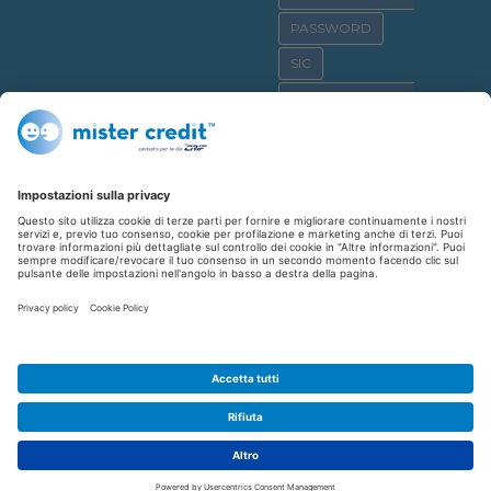
PASSWORD
SIC
OSSERVATORIO CRIF
SICURNET
CYBERBULLISMO
CASA
CREDITO AL CONSUMO
SHOPPING
REPUTAZIONE CREDITIZIA
FINANZIAMENTO
AFFITTO
CYBERCRIME
CYBERCRIMINALI