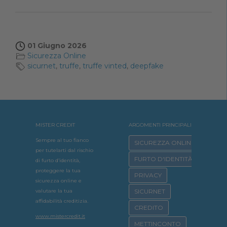
01 Giugno 2026
Sicurezza Online
sicurnet
,
truffe
,
truffe vinted
,
deepfake
MISTER CREDIT
ARGOMENTI PRINCIPALI
Sempre al tuo fianco
SICUREZZA ONLINE
per tutelarti dal rischio
FURTO D'IDENTITÀ
di furto d’identità,
proteggere la tua
PRIVACY
sicurezza online e
valutare la tua
SICURNET
affidabilità creditizia.
CREDITO
www.mistercredit.it
METTINCONTO