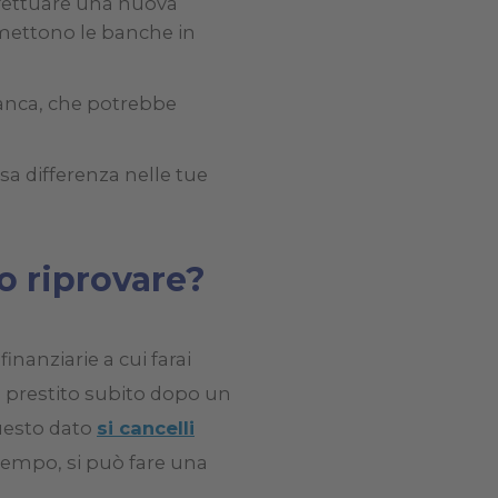
ffettuare una nuova
 mettono le banche in
banca, che potrebbe
sa differenza nelle tue
o riprovare?
finanziarie a cui farai
n prestito subito dopo un
questo dato
si cancelli
 tempo, si può fare una