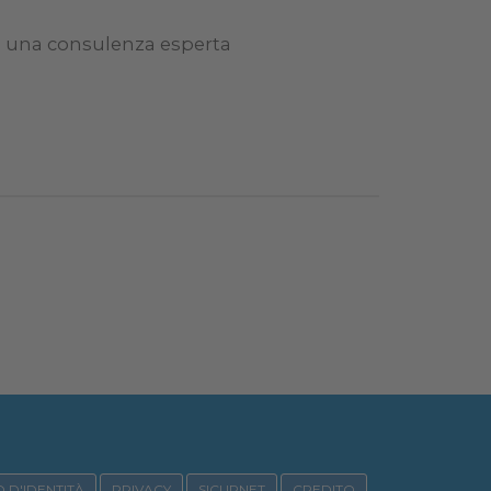
e una consulenza esperta
 D'IDENTITÀ
PRIVACY
SICURNET
CREDITO