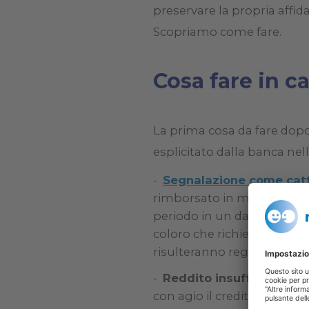
preservare la propria affida
Scopriamo come fare.
Cosa fare in ca
La prima cosa da fare dopo i
esplicitato dalla banca nell
Segnalazione come cat
rimborsato in modo irregol
periodo in un database noto 
coloro che richiedono un pr
risulteranno registrati.
Reddito insufficiente
: 
con agio il credito a cui vu