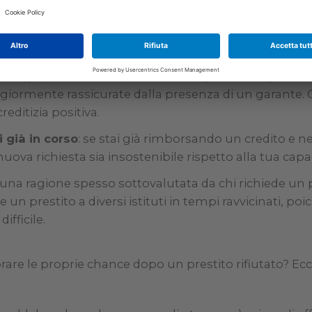
stabile
: un contratto di lavoro precario, o una
richies
 elementi da approfondire per la banca.
 in molti casi, specialmente se il richiedente è giovan
d esempio, se non ha mai chiesto un prestito in preced
giormente rassicurate dalla presenza di un garante. 
reditizia positiva.
i già in corso
: se stai già rimborsando un credito e ne
nuova richiesta sia insostenibile rispetto alla tua capa
o una ragione spesso sottovalutata da chi richiede un
de un prestito a diversi istituti in tempi ravvicinati, po
fficile.
rare le proprie chance dopo un prestito rifiutato? Ec