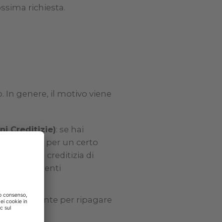
ossima richiesta.
o. In genere, il motivo viene
i Creditizie)
: se hai
i segnalato per un certo
 la storia creditizia di
este precedenti
sia sufficiente per ripagare