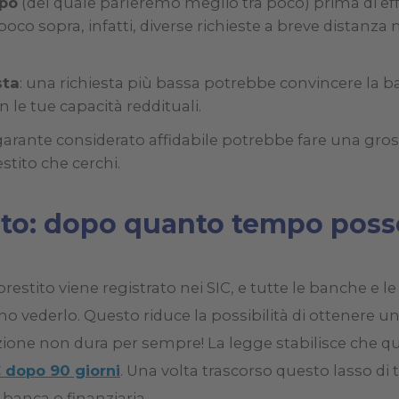
mpo
(del quale parleremo meglio tra poco) prima di e
oco sopra, infatti, diverse richieste a breve distanza
sta
: una richiesta più bassa potrebbe convincere la 
n le tue capacità reddituali.
garante considerato affidabile potrebbe fare una gros
estito che cerchi.
tato: dopo quanto tempo poss
i prestito viene registrato nei SIC, e tutte le banche e le 
no vederlo. Questo riduce la possibilità di ottenere u
trazione non dura per sempre! La legge stabilisce che 
 dopo 90 giorni
. Una volta trascorso questo lasso di
 banca o finanziaria.