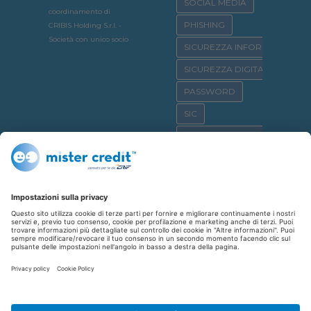
SOCIAL MEDIA
coordinamento di
PHISHING
CRIBIS Holding S.r.l. -
Società con unico socio
SICUREZZA INFORMATICA
SICUREZZA DIGITALE
PASSWORD
SIC
OSSERVATORIO CRIF
SICURNET
CYBERBULLISMO
CASA
CREDITO AL CONSUMO
SHOPPING
REPUTAZIONE CREDITIZIA
FINANZIAMENTO