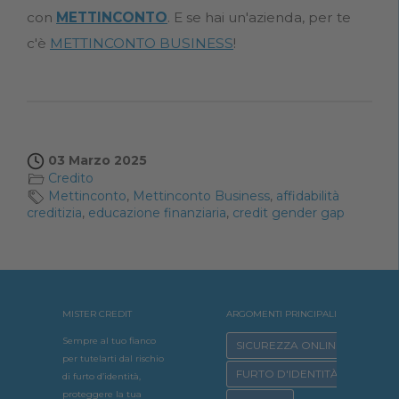
con
METTINCONTO
. E se hai un'azienda, per te
c'è
METTINCONTO BUSINESS
!
03 Marzo 2025
Credito
Mettinconto
,
Mettinconto Business
,
affidabilità
creditizia
,
educazione finanziaria
,
credit gender gap
MISTER CREDIT
ARGOMENTI PRINCIPALI
Sempre al tuo fianco
SICUREZZA ONLINE
per tutelarti dal rischio
FURTO D'IDENTITÀ
di furto d’identità,
proteggere la tua