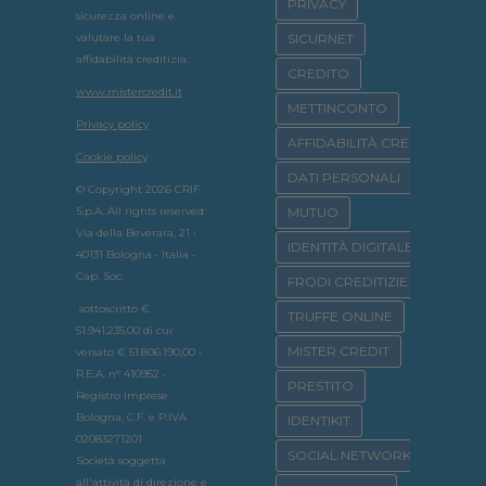
PRIVACY
sicurezza online e
valutare la tua
SICURNET
affidabilità creditizia.
CREDITO
www.mistercredit.it
METTINCONTO
Privacy policy
AFFIDABILITÀ CREDITIZIA
Cookie policy
DATI PERSONALI
© Copyright 2026 CRIF
S.p.A. All rights reserved:
MUTUO
Via della Beverara, 21 •
IDENTITÀ DIGITALE
40131 Bologna • Italia -
Cap. Soc.
FRODI CREDITIZIE
sottoscritto €
TRUFFE ONLINE
51.941.235,00 di cui
MISTER CREDIT
versato € 51.806.190,00 •
R.E.A. n° 410952 •
PRESTITO
Registro Imprese
Bologna, C.F. e P.IVA
IDENTIKIT
02083271201
SOCIAL NETWORK
Società soggetta
all'attività di direzione e