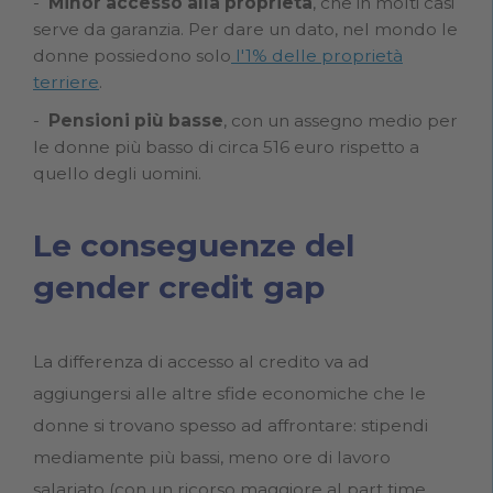
Minor accesso alla proprietà
, che in molti casi
serve da garanzia. Per dare un dato, nel mondo le
donne possiedono solo
l'1% delle proprietà
terriere
.
Pensioni più basse
, con un assegno medio per
le donne più basso di circa 516 euro rispetto a
quello degli uomini.
Le conseguenze del
gender credit gap
La differenza di accesso al credito va ad
aggiungersi alle altre sfide economiche che le
donne si trovano spesso ad affrontare: stipendi
mediamente più bassi, meno ore di lavoro
salariato (con un ricorso maggiore al part time