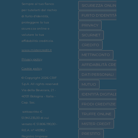
Sempre al tuo fianco
SICUREZZA ONLINE
per tutelarti dal rischio
FURTO D'IDENTITÀ
di furto d’identità,
proteggere la tua
PRIVACY
sicurezza online e
valutare la tua
SICURNET
affidabilità creditizia.
CREDITO
www.mistercredit.it
METTINCONTO
Privacy policy
AFFIDABILITÀ CREDITIZIA
Cookie policy
DATI PERSONALI
© Copyright 2026 CRIF
S.p.A. All rights reserved:
MUTUO
Via della Beverara, 21 •
IDENTITÀ DIGITALE
40131 Bologna • Italia -
Cap. Soc.
FRODI CREDITIZIE
sottoscritto €
TRUFFE ONLINE
51.941.235,00 di cui
MISTER CREDIT
versato € 51.806.190,00 •
R.E.A. n° 410952 •
PRESTITO
Registro Imprese