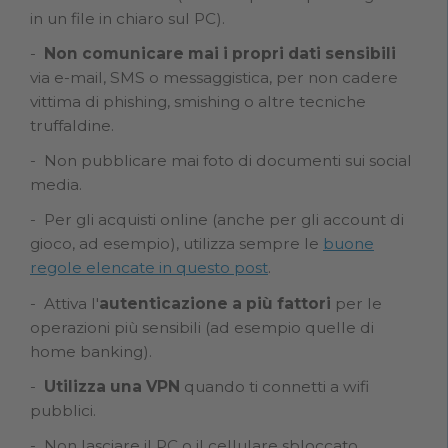
in un file in chiaro sul PC).
Non comunicare mai i propri dati sensibili
via e-mail, SMS o messaggistica, per non cadere
vittima di phishing, smishing o altre tecniche
truffaldine.
Non pubblicare mai foto di documenti sui social
media.
Per gli acquisti online (anche per gli account di
gioco, ad esempio), utilizza sempre le
buone
regole elencate in questo post
.
Attiva l'
autenticazione a più fattori
per le
operazioni più sensibili (ad esempio quelle di
home banking).
Utilizza una VPN
quando ti connetti a wifi
pubblici.
Non lasciare il PC o il cellulare sbloccato