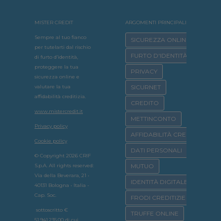
MISTER CREDIT
ARGOMENTI PRINCIPALI
Sempre al tuo fianco
SICUREZZA ONLINE
per tutelarti dal rischio
FURTO D'IDENTITÀ
di furto d’identità,
proteggere la tua
PRIVACY
sicurezza online e
valutare la tua
SICURNET
affidabilità creditizia.
CREDITO
www.mistercredit.it
METTINCONTO
Privacy policy
AFFIDABILITÀ CREDITIZIA
Cookie policy
DATI PERSONALI
© Copyright 2026 CRIF
S.p.A. All rights reserved:
MUTUO
Via della Beverara, 21 •
IDENTITÀ DIGITALE
40131 Bologna • Italia -
Cap. Soc.
FRODI CREDITIZIE
sottoscritto €
TRUFFE ONLINE
51.941.235,00 di cui