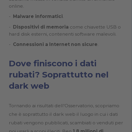
online.
Malware informatici
.
Dispositivi di memoria
come chiavette USB o
hard disk esterni, contenenti software malevoli.
Connessioni a Internet non sicure
.
Dove finiscono i dati
rubati? Soprattutto nel
dark web
Tornando ai risultati dell'Osservatorio, scopriamo
che è soprattutto il dark web il luogo in cui i dati
rubati vengono pubblicati, scambiati o venduti per
poi usarli a scopi illeciti. Ben
1,8 milioni di