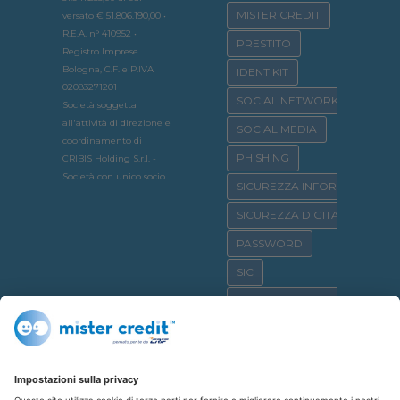
MISTER CREDIT
versato € 51.806.190,00 •
R.E.A. n° 410952 •
PRESTITO
Registro Imprese
Bologna, C.F. e P.IVA
IDENTIKIT
02083271201
SOCIAL NETWORK
Società soggetta
all'attività di direzione e
SOCIAL MEDIA
coordinamento di
PHISHING
CRIBIS Holding S.r.l. -
Società con unico socio
SICUREZZA INFORMATICA
SICUREZZA DIGITALE
PASSWORD
SIC
OSSERVATORIO CRIF
SICURNET
CYBERBULLISMO
CASA