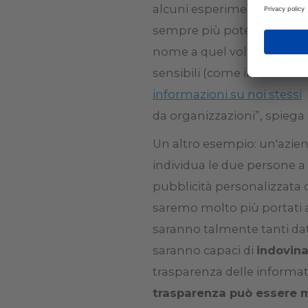
alcuni esperimenti condott
sempre più potenti è possib
nome a quel volto e a recup
sensibili (come il numero d
informazioni su noi stessi
d
da organizzazioni”, spiega 
Un altro esempio: un'azien
individua le due persone a
pubblicità personalizzata 
saremo molto più portati a 
saranno talmente tanti dat
saranno capaci di
indovina
trasparenza delle informati
trasparenza può essere 