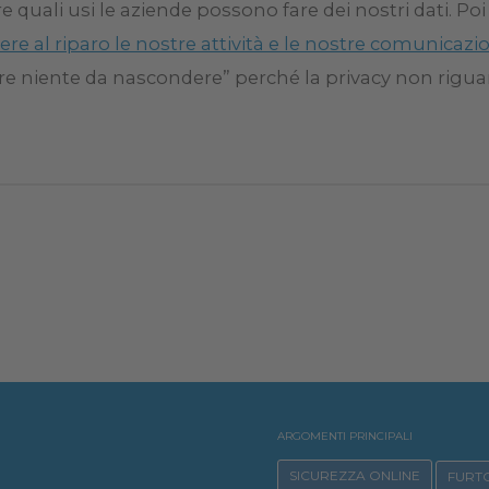
e quali usi le aziende possono fare dei nostri dati. Po
re al riparo le nostre attività e le nostre comunicazion
e niente da nascondere” perché la privacy non rigua
ARGOMENTI PRINCIPALI
SICUREZZA ONLINE
FURTO