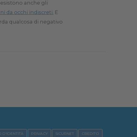
i esistono anche gli
i da occhi indiscreti.
E
rda qualcosa di negativo
 D'IDENTITÀ
PRIVACY
SICURNET
CREDITO