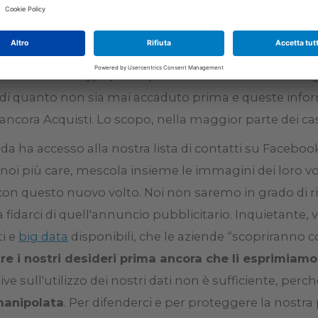
i negli Stati Uniti. Con un numero di dati sempre pi
ile, a partire da una foto scattata a un viso, arrivare
erare tutte le informazioni pubbliche disponibili; e d
i social security) il passo può essere molto breve. “O
i quanto non sia mai accaduto prima e queste info
ancora Acquisti. Lo scopo, nella maggior parte dei casi
da ha accesso alla nostra lista di contatti su Facebo
 noi più care, mescola insieme le immagini dei loro vo
con questo nuovo volto. Noi non saremo in grado di r
fidarci di quell'annuncio pubblicitario. Inquietante, v
i e
big data
disponibili, che le aziende “scopriranno c
re i nostri desideri prima ancora che li esprimiamo
ve sull'utilizzo dei nostri dati non è sufficiente, per
manipolata
. Per difenderci e per proteggere la nostra