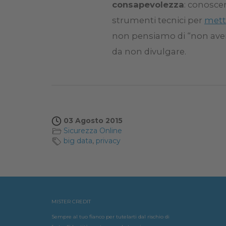
consapevolezza
: conoscer
strumenti tecnici per
mette
non pensiamo di “non aver
da non divulgare.
03 Agosto 2015
Sicurezza Online
big data
,
privacy
MISTER CREDIT
Sempre al tuo fianco per tutelarti dal rischio di