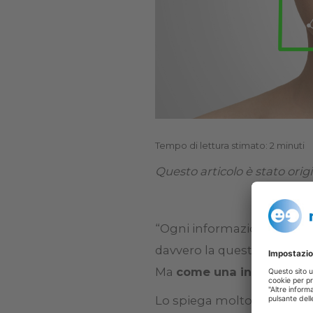
Tempo di lettura stimato: 2 minuti
Questo articolo è stato orig
“Ogni informazione persona
davvero la questione della
Ma
come una informazione
Lo spiega molto bene Ales