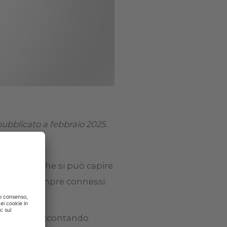
pubblicato a febbraio 2025.
sta frase che si può capire
ui siamo sempre connessi.
bile?
versity, raccontando