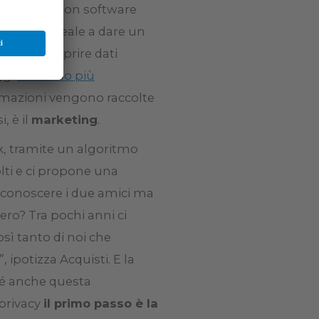
ù grande e con software
 in tempo reale a dare un
a qui a scoprire dati
ggi
sveliamo più
rmazioni vengono raccolte
, è il
marketing
.
ok, tramite un algoritmo
lti e ci propone una
iconoscere i due amici ma
ero? Tra pochi anni ci
osì tanto di noi che
”, ipotizza Acquisti. E la
ché anche questa
 privacy
il primo passo è la