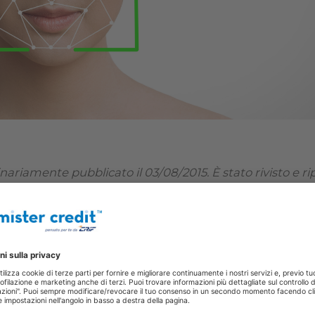
inariamente pubblicato il 03/08/2015. È stato rivisto e ri
le può diventare un dato sensibile”. Forse è con que
 protezione dei nostri dati personali in un'epoca in c
 personale qualsiasi può diventare un dato sensi
sandro Acquisti, economista alla Carnegie Mellon Uni