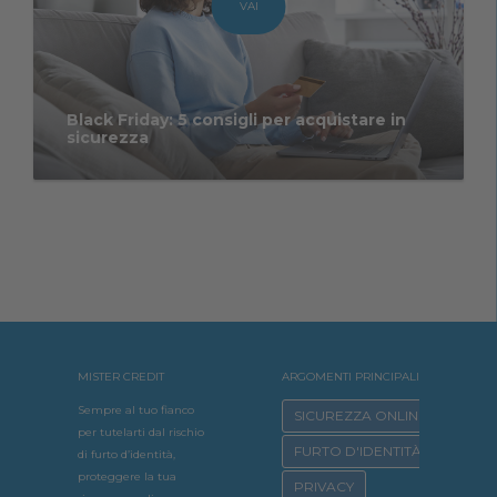
VAI
Black Friday: 5 consigli per acquistare in
sicurezza
MISTER CREDIT
ARGOMENTI PRINCIPALI
Sempre al tuo fianco
SICUREZZA ONLINE
per tutelarti dal rischio
FURTO D'IDENTITÀ
di furto d’identità,
proteggere la tua
PRIVACY