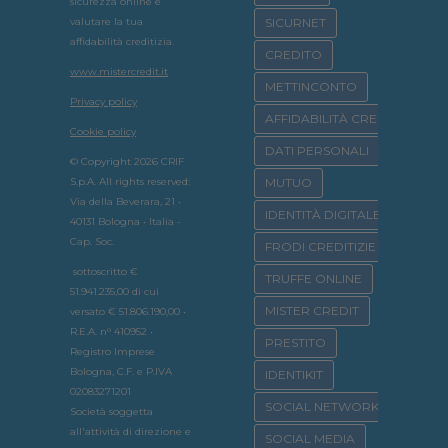
sicurezza online e
valutare la tua
SICURNET
affidabilità creditizia.
CREDITO
www.mistercredit.it
METTINCONTO
Privacy policy
AFFIDABILITÀ CREDITIZIA
Cookie policy
DATI PERSONALI
© Copyright 2026 CRIF
S.p.A. All rights reserved:
MUTUO
Via della Beverara, 21 •
IDENTITÀ DIGITALE
40131 Bologna • Italia -
Cap. Soc.
FRODI CREDITIZIE
sottoscritto €
TRUFFE ONLINE
51.941.235,00 di cui
MISTER CREDIT
versato € 51.806.190,00 •
R.E.A. n° 410952 •
PRESTITO
Registro Imprese
Bologna, C.F. e P.IVA
IDENTIKIT
02083271201
SOCIAL NETWORK
Società soggetta
all'attività di direzione e
SOCIAL MEDIA