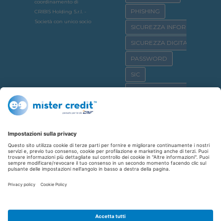
coordinamento di
PHISHING
CRIBIS Holding S.r.l. -
Società con unico socio
SICUREZZA INFORMATICA
SICUREZZA DIGITALE
PASSWORD
SIC
OSSERVATORIO CRIF
SICURNET
CYBERBULLISMO
CASA
CREDITO AL CONSUMO
SHOPPING
REPUTAZIONE CREDITIZIA
FINANZIAMENTO
AFFITTO