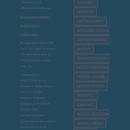
valutare la tua
SICURNET
affidabilità creditizia.
CREDITO
www.mistercredit.it
METTINCONTO
Privacy policy
AFFIDABILITÀ CREDITIZIA
Cookie policy
DATI PERSONALI
© Copyright 2026 CRIF
S.p.A. All rights reserved:
MUTUO
Via della Beverara, 21 •
IDENTITÀ DIGITALE
40131 Bologna • Italia -
Cap. Soc.
FRODI CREDITIZIE
sottoscritto €
TRUFFE ONLINE
51.941.235,00 di cui
MISTER CREDIT
versato € 51.806.190,00 •
R.E.A. n° 410952 •
PRESTITO
Registro Imprese
Bologna, C.F. e P.IVA
IDENTIKIT
02083271201
SOCIAL NETWORK
Società soggetta
all'attività di direzione e
SOCIAL MEDIA
coordinamento di