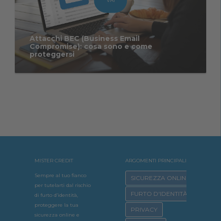
VAI
Attacchi BEC (Business Email
Compromise): cosa sono e come
proteggersi
MISTER CREDIT
ARGOMENTI PRINCIPALI
Sempre al tuo fianco
SICUREZZA ONLINE
per tutelarti dal rischio
FURTO D'IDENTITÀ
di furto d’identità,
proteggere la tua
PRIVACY
sicurezza online e