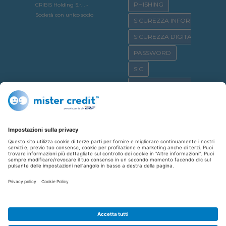
PHISHING
CRIBIS Holding S.r.l. -
Società con unico socio
SICUREZZA INFORMATICA
SICUREZZA DIGITALE
PASSWORD
SIC
OSSERVATORIO CRIF
SICURNET
CYBERBULLISMO
CASA
CREDITO AL CONSUMO
SHOPPING
REPUTAZIONE CREDITIZIA
FINANZIAMENTO
AFFITTO