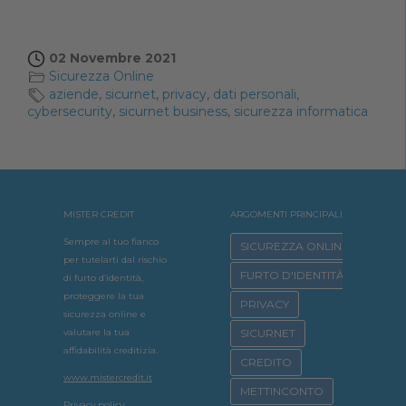
02 Novembre 2021
Sicurezza Online
aziende
,
sicurnet
,
privacy
,
dati personali
,
cybersecurity
,
sicurnet business
,
sicurezza informatica
MISTER CREDIT
ARGOMENTI PRINCIPALI
Sempre al tuo fianco
SICUREZZA ONLINE
per tutelarti dal rischio
FURTO D'IDENTITÀ
di furto d’identità,
proteggere la tua
PRIVACY
sicurezza online e
valutare la tua
SICURNET
affidabilità creditizia.
CREDITO
www.mistercredit.it
METTINCONTO
Privacy policy