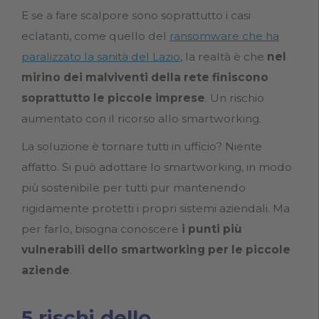
E se a fare scalpore sono soprattutto i casi
eclatanti, come quello del
ransomware che ha
paralizzato la sanità del Lazio
, la realtà è che
nel
mirino dei malviventi della rete finiscono
soprattutto le piccole imprese
. Un rischio
aumentato con il ricorso allo smartworking.
La soluzione è tornare tutti in ufficio? Niente
affatto. Si può adottare lo smartworking, in modo
più sostenibile per tutti pur mantenendo
rigidamente protetti i propri sistemi aziendali. Ma
per farlo, bisogna conoscere
i punti più
vulnerabili dello smartworking per le piccole
aziende
.
5 rischi dello