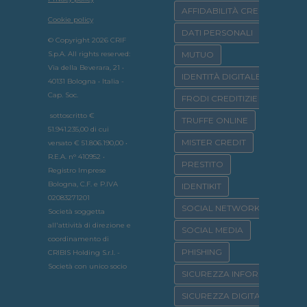
AFFIDABILITÀ CREDITIZIA
Cookie policy
DATI PERSONALI
© Copyright 2026 CRIF
S.p.A. All rights reserved:
MUTUO
Via della Beverara, 21 •
IDENTITÀ DIGITALE
40131 Bologna • Italia -
Cap. Soc.
FRODI CREDITIZIE
sottoscritto €
TRUFFE ONLINE
51.941.235,00 di cui
MISTER CREDIT
versato € 51.806.190,00 •
R.E.A. n° 410952 •
PRESTITO
Registro Imprese
Bologna, C.F. e P.IVA
IDENTIKIT
02083271201
SOCIAL NETWORK
Società soggetta
all'attività di direzione e
SOCIAL MEDIA
coordinamento di
PHISHING
CRIBIS Holding S.r.l. -
Società con unico socio
SICUREZZA INFORMATICA
SICUREZZA DIGITALE