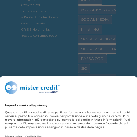
02083271201
SOCIAL NETWORK
Società soggetta
all'attività di direzione e
SOCIAL MEDIA
coordinamento di
PHISHING
CRIBIS Holding S.r.l. -
Società con unico socio
SICUREZZA INFORMATICA
SICUREZZA DIGITALE
PASSWORD
SIC
OSSERVATORIO CRIF
SICURNET
CYBERBULLISMO
CASA
CREDITO AL CONSUMO
SHOPPING
REPUTAZIONE CREDITIZIA