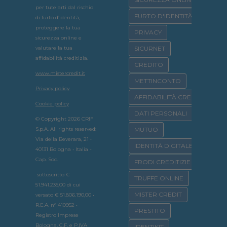
per tutelarti dal rischio
FURTO D'IDENTITÀ
di furto d’identità,
proteggere la tua
PRIVACY
sicurezza online e
valutare la tua
SICURNET
affidabilità creditizia.
CREDITO
www.mistercredit.it
METTINCONTO
Privacy policy
AFFIDABILITÀ CREDITIZIA
Cookie policy
DATI PERSONALI
© Copyright 2026 CRIF
S.p.A. All rights reserved:
MUTUO
Via della Beverara, 21 •
IDENTITÀ DIGITALE
40131 Bologna • Italia -
Cap. Soc.
FRODI CREDITIZIE
sottoscritto €
TRUFFE ONLINE
51.941.235,00 di cui
MISTER CREDIT
versato € 51.806.190,00 •
R.E.A. n° 410952 •
PRESTITO
Registro Imprese
Bologna, C.F. e P.IVA
IDENTIKIT