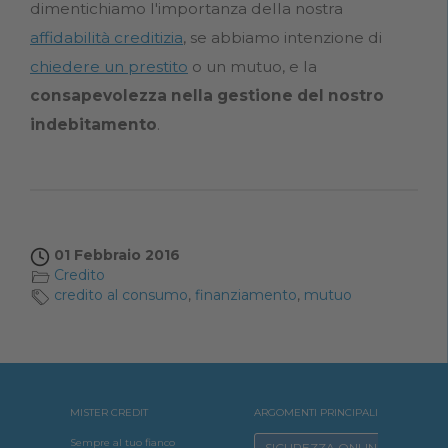
dimentichiamo l'importanza della nostra
affidabilità creditizia
, se abbiamo intenzione di
chiedere un prestito
o un mutuo, e la
consapevolezza nella gestione del nostro
indebitamento
.
01 Febbraio 2016
Credito
credito al consumo
,
finanziamento
,
mutuo
MISTER CREDIT
ARGOMENTI PRINCIPALI
Sempre al tuo fianco
SICUREZZA ONLINE