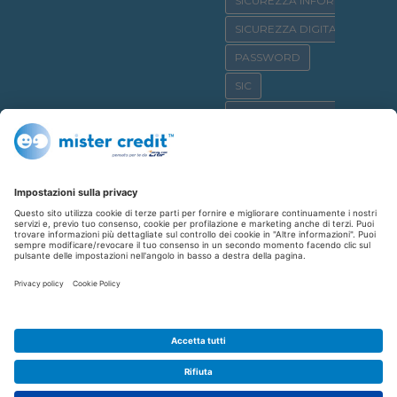
SICUREZZA INFORMATICA
SICUREZZA DIGITALE
PASSWORD
SIC
OSSERVATORIO CRIF
SICURNET
CYBERBULLISMO
CASA
CREDITO AL CONSUMO
SHOPPING
REPUTAZIONE CREDITIZIA
FINANZIAMENTO
AFFITTO
CYBERCRIME