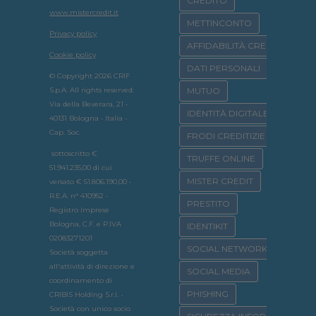
CREDITO
www.mistercredit.it
METTINCONTO
Privacy policy
AFFIDABILITÀ CREDITIZIA
Cookie policy
DATI PERSONALI
© Copyright 2026 CRIF
S.p.A. All rights reserved:
MUTUO
Via della Beverara, 21 •
IDENTITÀ DIGITALE
40131 Bologna • Italia -
Cap. Soc.
FRODI CREDITIZIE
sottoscritto €
TRUFFE ONLINE
51.941.235,00 di cui
MISTER CREDIT
versato € 51.806.190,00 •
R.E.A. n° 410952 •
PRESTITO
Registro Imprese
Bologna, C.F. e P.IVA
IDENTIKIT
02083271201
SOCIAL NETWORK
Società soggetta
all'attività di direzione e
SOCIAL MEDIA
coordinamento di
PHISHING
CRIBIS Holding S.r.l. -
Società con unico socio