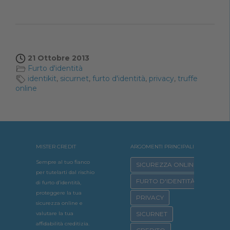
21 Ottobre 2013
Furto d'identità
identikit
,
sicurnet
,
furto d'identità
,
privacy
,
truffe
online
MISTER CREDIT
ARGOMENTI PRINCIPALI
Sempre al tuo fianco
SICUREZZA ONLINE
per tutelarti dal rischio
FURTO D'IDENTITÀ
di furto d’identità,
proteggere la tua
PRIVACY
sicurezza online e
valutare la tua
SICURNET
affidabilità creditizia.