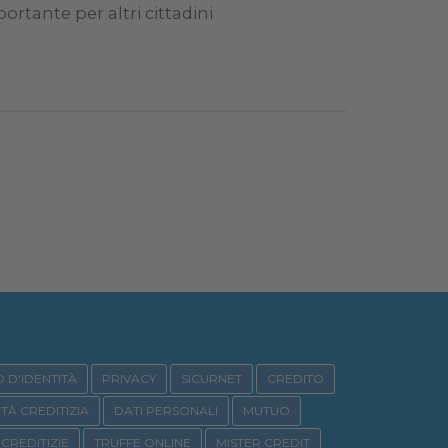
ortante per altri cittadini
 D'IDENTITÀ
PRIVACY
SICURNET
CREDITO
ITÀ CREDITIZIA
DATI PERSONALI
MUTUO
CREDITIZIE
TRUFFE ONLINE
MISTER CREDIT