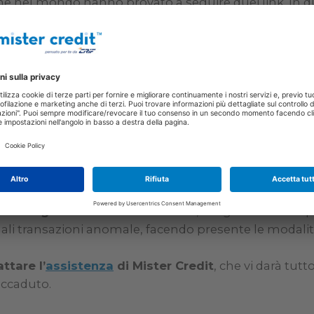
ne nel mondo hanno provato a seguire quei link. In qu
a migliore è evitare il passaparola online, ma provveder
Parlando di Facebook,
qui
è possibile segnalare le viola
rizzate. Nei casi invece più gravi, in cui abbiamo il 
nline, noi di Mister Credit consigliamo, anche nella
nos
ratica:
rd
di pagamento, ecc.
emente l’estratto conto
, se utilizzate un servizio d
ibile, segnalando alla banca eventuali transazioni an
il numero diretto della vostra banca per bloccare le ca
verso ignoti
alle forze dell’ordine, allegando una cop
uali transazioni anomale, facendo presente le modali
attare l’
assistenza
di Mister Credit
, che vi darà tut
accaduto.