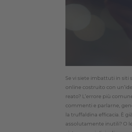
Se vi siete imbattuti in si
online costruito con un’ide
reato? L’errore più comune,
commenti e parlarne, gene
la truffaldina efficacia. È g
assolutamente inutili? O l