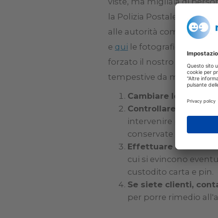
viste, ma migliaia di perso
la Polizia Postale, la scelt
alle autorità competenti. 
e
qui
le fotografie non auto
forzato il nostro profilo o
tempestive da mettere in p
Cambiare le passwo
Controllare frequent
intervenire prima poss
conservate in rubrica 
Effettuare denuncia 
cui si evincono event
custodito carta e pin.
Se siete clienti, cont
per porre rimedio all'