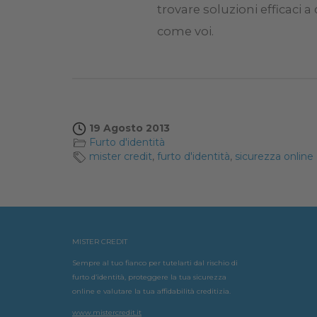
trovare soluzioni efficaci a
come voi.
19 Agosto 2013
Furto d'identità
mister credit
,
furto d'identità
,
sicurezza online
MISTER CREDIT
Sempre al tuo fianco per tutelarti dal rischio di
furto d’identità, proteggere la tua sicurezza
online e valutare la tua affidabilità creditizia.
www.mistercredit.it