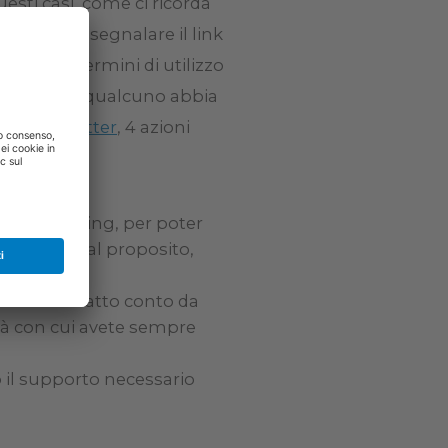
esti casi, come ci ricorda
e subito a segnalare il link
zioni dei termini di utilizzo
sospetto che qualcuno abbia
tra newsletter
, 4 azioni
i home banking, per poter
omale. A tal proposito,
rte.
ia dell’estratto conto da
tà con cui avete sempre
to il supporto necessario