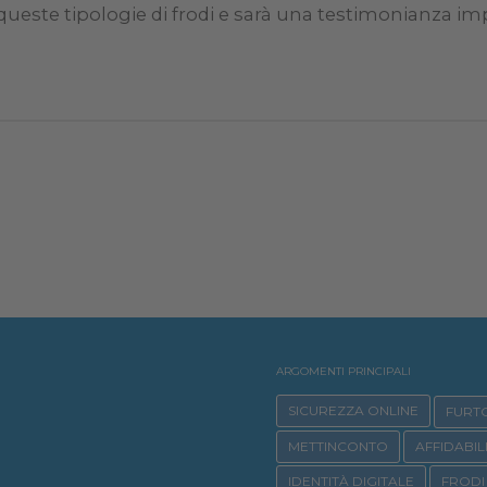
 queste tipologie di frodi e sarà una testimonianza imp
ARGOMENTI PRINCIPALI
SICUREZZA ONLINE
FURTO
METTINCONTO
AFFIDABIL
IDENTITÀ DIGITALE
FRODI 