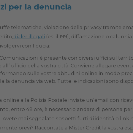
zzi per la denuncia
truffe telematiche, violazione della privacy tramite email
edito,
dialer illegali
(es. il 199), diffamazione o calunnia
rivolgervi con fiducia:
 Comunicazioni: è presente con diversi uffici sul territ
ll’ ufficio della vostra città. Conviene allegare eventual
rmando sulle vostre abitudini online in modo preciso
la la denuncia via web. Tutte le indicazioni sono dispo
online alla Polizia Postale inviate un’email con rice
to, entro 48 ore, è necessario andare di persona pe
o. Avete mai segnalato sospetti furti di identità o link
mente brevi? Raccontate a Mister Credit la vostra espe