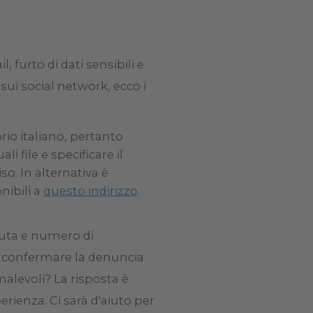
, furto di dati sensibili e
 sui social network, ecco i
orio italiano, pertanto
i file e specificare il
. In alternativa è
nibili a
questo indirizzo
.
vuta e numero di
r confermare la denuncia
 malevoli? La risposta è
rienza. Ci sarà d'aiuto per