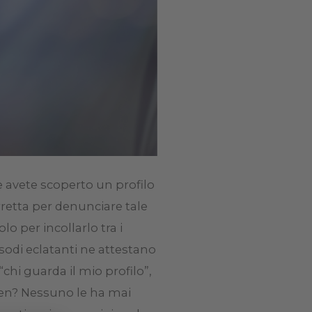
re avete scoperto un profilo
orretta per denunciare tale
o per incollarlo tra i
odi eclatanti ne attestano
 “chi guarda il mio profilo”,
aden? Nessuno le ha mai