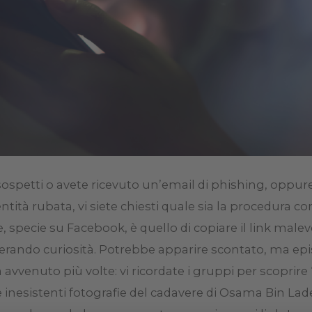
ti sospetti o avete ricevuto un’email di phishing, oppu
ntità rubata, vi siete chiesti quale sia la procedura c
 specie su Facebook, è quello di copiare il link malevol
rando curiosità. Potrebbe apparire scontato, ma epis
ià avvenuto più volte: vi ricordate i gruppi per scoprire
e inesistenti fotografie del cadavere di Osama Bin L