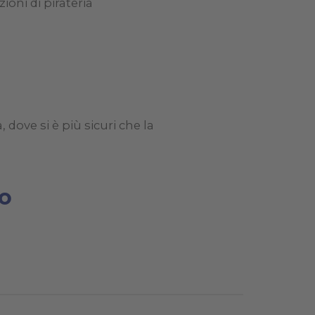
oni di pirateria
ove si è più sicuri che la
do