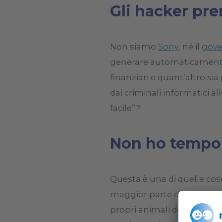
Gli hacker pr
Non siamo
Sony
, né il
gove
generare automaticamente c
finanziari e quant’altro sia
dai criminali informatici al
facile”?
Non ho tempo
Questa è una di quelle cose 
maggior parte dei compute
propri animali domestici. E