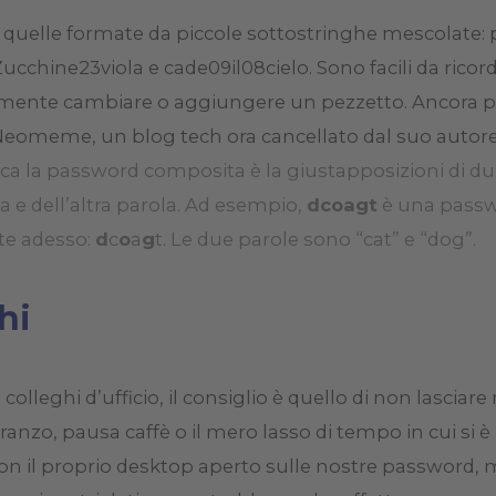
quelle formate da piccole sottostringhe mescolate: p
Zucchine23viola e cade09il08cielo. Sono facili da rico
mente cambiare o aggiungere un pezzetto. Ancora più 
eomeme, un blog tech ora cancellato dal suo autor
ica la password composita è la giustapposizioni di due
na e dell’altra parola. Ad esempio,
dcoagt
è una passw
te adesso:
d
c
o
a
g
t. Le due parole sono “cat” e “dog”.
hi
i colleghi d’ufficio, il consiglio è quello di non lascia
ranzo, pausa caffè o il mero lasso di tempo in cui si
con il proprio desktop aperto sulle nostre password, 