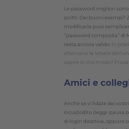
Le password migliori sono 
scritti. Dei buoni esempi? 
modificarle puoi semplice
“password composita” di N
resta ancora valido:
In prat
alternano le lettere dell’u
capire in che modo? Prova
Amici e colleg
Anche se vi fidate dei vostr
incustodito (leggi: pausa p
di login disattiva, oppure 