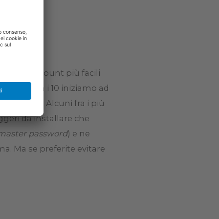
no gli account più facili
, ma sopra i 10 iniziamo ad
d sicure. Alcuni fra i più
eri da installare che
master password
) e ne
a. Ma se preferite evitare