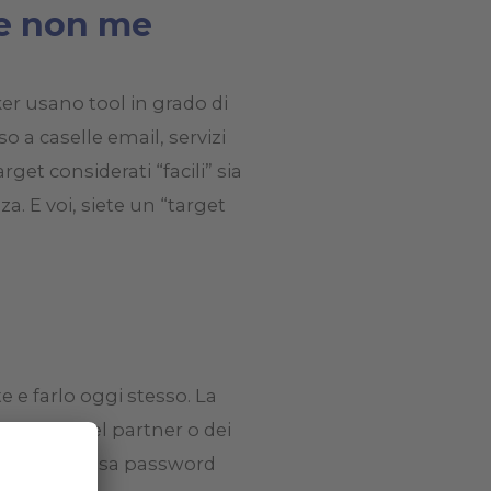
 e non me
er usano tool in grado di
 a caselle email, servizi
rget considerati “facili” sia
a. E voi, siete un “target
te e farlo oggi stesso. La
ascita del partner o dei
izzare la stessa password