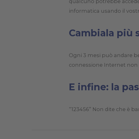
qualcuno potrebbe accedere
informatica usando il vost
Cambiala più 
Ogni 3 mesi può andare ben
connessione Internet non s
E infine: la p
“123456” Non dite che è bana