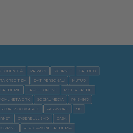
 D'IDENTITÀ
PRIVACY
SICURNET
CREDITO
ITÀ CREDITIZIA
DATI PERSONALI
MUTUO
CREDITIZIE
TRUFFE ONLINE
MISTER CREDIT
OCIAL NETWORK
SOCIAL MEDIA
PHISHING
SICUREZZA DIGITALE
PASSWORD
SIC
URNET
CYBERBULLISMO
CASA
HOPPING
REPUTAZIONE CREDITIZIA