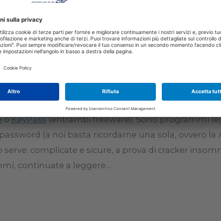
mba
ù siamo al sicuro, anche perché i cyber criminali cerca
za stiamo parlando? 6 caratteri sono pochi, 8 la media
sistono poi software che gestiscono e generano passwor
e
o
KeyPass
(entrambi freeware). Sono programmi legg
 password (a noi basta ricordarne una sola, ovvero la
erve: complicate e sicure, a prova di cracker insomm
mmi, continuate a leggere…