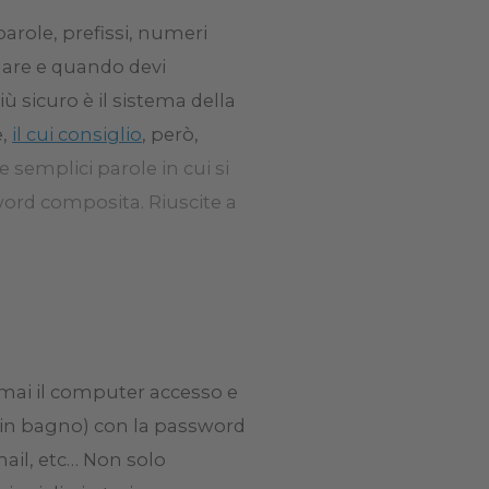
arole, prefissi, numeri
rdare e quando devi
sicuro è il sistema della
e,
il cui consiglio
, però,
 semplici parole in cui si
ord composita. Riuscite a
re mai il computer accesso e
 è in bagno) con la password
mail, etc… Non solo