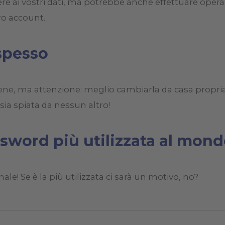
 ai vostri dati, ma potrebbe anche effettuare operazi
ro account.
spesso
e, ma attenzione: meglio cambiarla da casa propria, d
ia spiata da nessun altro!
assword più utilizzata al mon
le! Se è la più utilizzata ci sarà un motivo, no?