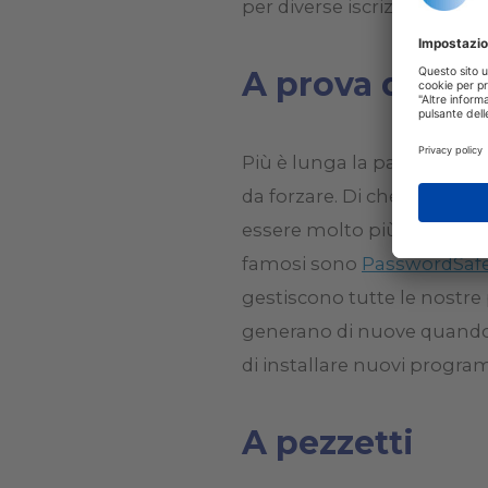
per diverse iscrizioni.
A prova di bo
Più è lunga la password, pi
da forzare. Di che lunghez
essere molto più sicuri. E
famosi sono
PasswordSaf
gestiscono tutte le nostre
generano di nuove quando s
di installare nuovi progra
A pezzetti