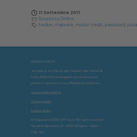
11 Settembre 2011
Sicurezza Online
hacker
,
malware
,
mister credit
,
password
,
priv
MISTER CREDIT
Sempre al tuo fianco per tutelarti dal rischio di
furto d’identità, proteggere la tua sicurezza
online e valutare la tua affidabilità creditizia.
www.mistercredit.it
Privacy policy
Cookie policy
© Copyright 2026 CRIF S.p.A. All rights reserved:
Via della Beverara, 21 • 40131 Bologna • Italia -
Cap. Soc.