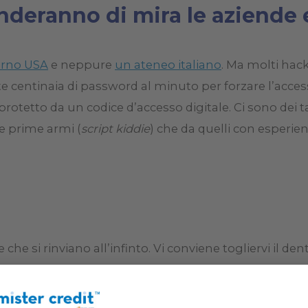
enderanno di mira le aziende
rno USA
e neppure
un ateneo italiano
. Ma molti hack
entinaia di password al minuto per forzare l’accesso
 protetto da un codice d’accesso digitale. Ci sono dei ta
le prime armi (
script kiddie
) che da quelli con esperienz
che si rinviano all’infinto. Vi conviene togliervi il den
r ha password composte da nomi, cognomi, date di n
 la cosa più rischiosa, ma anche la più diffusa, è util