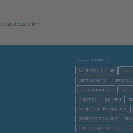
acy
,
sicurezza online
ARGOMENTI PRINCIPALI
SICUREZZA ONLINE
FURTO
METTINCONTO
AFFIDABIL
IDENTITÀ DIGITALE
FRODI 
PRESTITO
IDENTIKIT
S
SICUREZZA INFORMATICA
OSSERVATORIO CRIF
SIC
CREDITO AL CONSUMO
S