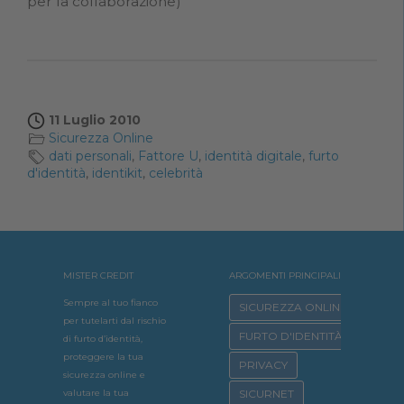
per la collaborazione)
11 Luglio 2010
Sicurezza Online
dati personali
,
Fattore U
,
identità digitale
,
furto
d'identità
,
identikit
,
celebrità
MISTER CREDIT
ARGOMENTI PRINCIPALI
Sempre al tuo fianco
SICUREZZA ONLINE
per tutelarti dal rischio
FURTO D'IDENTITÀ
di furto d’identità,
proteggere la tua
PRIVACY
sicurezza online e
valutare la tua
SICURNET