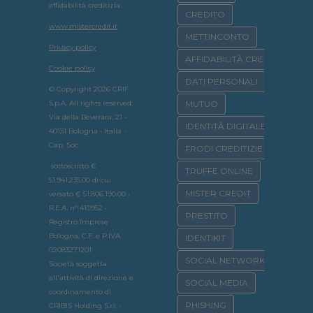
affidabilità creditizia.
CREDITO
www.mistercredit.it
METTINCONTO
Privacy policy
AFFIDABILITÀ CREDITIZIA
Cookie policy
DATI PERSONALI
© Copyright 2026 CRIF
S.p.A. All rights reserved:
MUTUO
Via della Beverara, 21 •
IDENTITÀ DIGITALE
40131 Bologna • Italia -
Cap. Soc.
FRODI CREDITIZIE
sottoscritto €
TRUFFE ONLINE
51.941.235,00 di cui
MISTER CREDIT
versato € 51.806.190,00 •
R.E.A. n° 410952 •
PRESTITO
Registro Imprese
Bologna, C.F. e P.IVA
IDENTIKIT
02083271201
SOCIAL NETWORK
Società soggetta
all'attività di direzione e
SOCIAL MEDIA
coordinamento di
PHISHING
CRIBIS Holding S.r.l. -