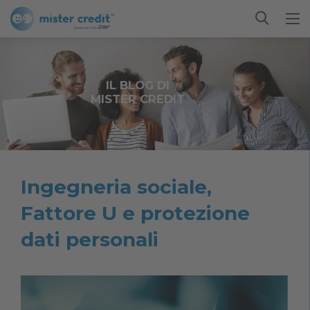
IL BLOG DI
MISTER CREDIT
Ingegneria sociale,
Fattore U e protezione
dati personali