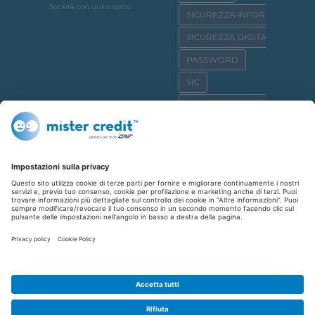
Società con unico socio
SICUREZZA INFORMATICA
SICUREZZA DIGITALE
PASSWORD
SIC
OSSERVATORIO CRIF
SICURNET
CYBERBULLISMO
CASA
CREDITO AL CONSUMO
SHOPPING
REPUTAZIONE CREDITIZIA
FINANZIAMENTO
AFFITTO
CYBERCRIME